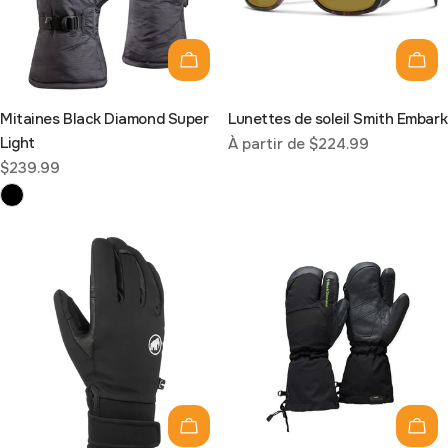
Choisissez les options
Choi
Mitaines Black Diamond Super
Lunettes de soleil Smith Embark
Light
Prix
À partir de $224.99
Prix
$239.99
habituel
habituel
Choisissez les options
Choi