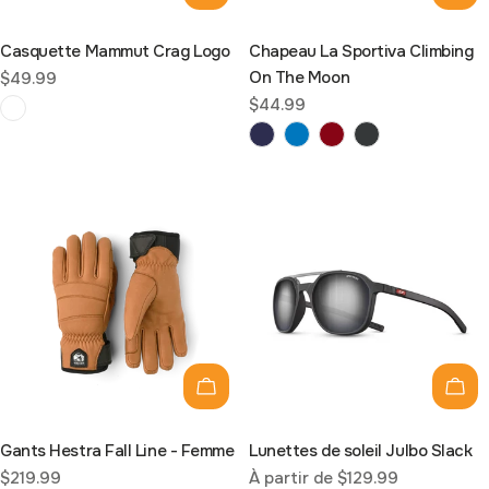
Casquette Mammut Crag Logo
Chapeau La Sportiva Climbing
On The Moon
Prix
$49.99
Prix
$44.99
habituel
habituel
Choisissez les options
Choi
Gants Hestra Fall Line - Femme
Lunettes de soleil Julbo Slack
Prix
$219.99
Prix
À partir de $129.99