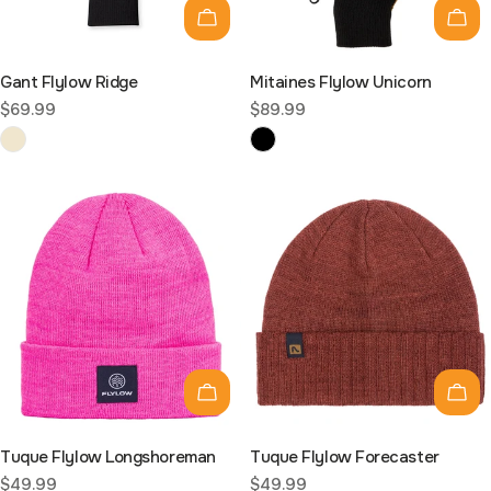
Choisissez les options
Choi
Gant Flylow Ridge
Mitaines Flylow Unicorn
Prix
$69.99
Prix
$89.99
habituel
habituel
Choisissez les options
Choi
Tuque Flylow Longshoreman
Tuque Flylow Forecaster
Prix
$49.99
Prix
$49.99