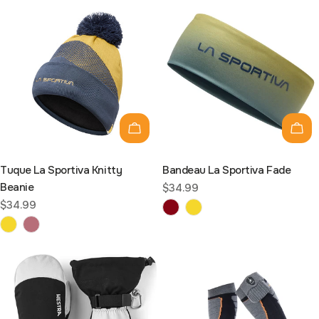
Choisissez les options
Choi
Tuque La Sportiva Knitty
Bandeau La Sportiva Fade
Beanie
Prix
$34.99
Prix
$34.99
habituel
habituel