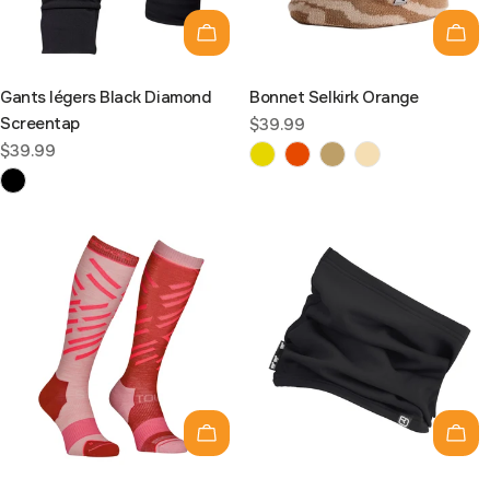
Choisissez les options
Choi
Gants légers Black Diamond
Bonnet Selkirk Orange
Screentap
Prix
$39.99
Prix
$39.99
habituel
habituel
Choisissez les options
Choi