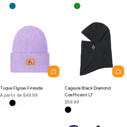
habituel
habituel
Choisissez les options
Ajou
Tuque Flylow Fireside
Cagoule Black Diamond
Coefficient LT
Prix
À partir de $49.99
Prix
$59.99
habituel
habituel