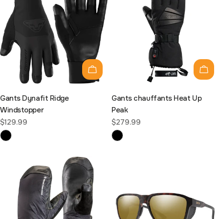
Choisissez les options
Choi
Gants Dynafit Ridge
Gants chauffants Heat Up
Windstopper
Peak
Prix
$129.99
Prix
$279.99
habituel
habituel