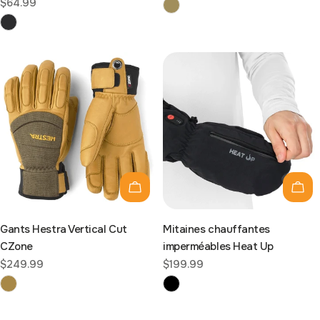
Prix
$64.99
habituel
habituel
Choisissez les options
Choi
Gants Hestra Vertical Cut
Mitaines chauffantes
CZone
imperméables Heat Up
Prix
$249.99
Prix
$199.99
habituel
habituel