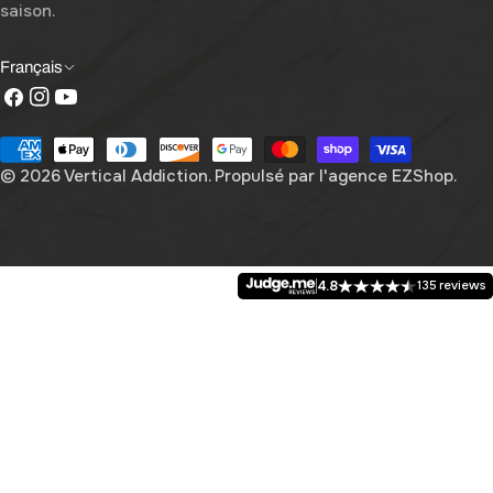
saison.
L
Français
Facebook
Instagram
YouTube
a
n
Méthodes
g
de
© 2026
Vertical Addiction
. Propulsé par
l'agence EZShop.
payement
u
e
4.8
135 reviews