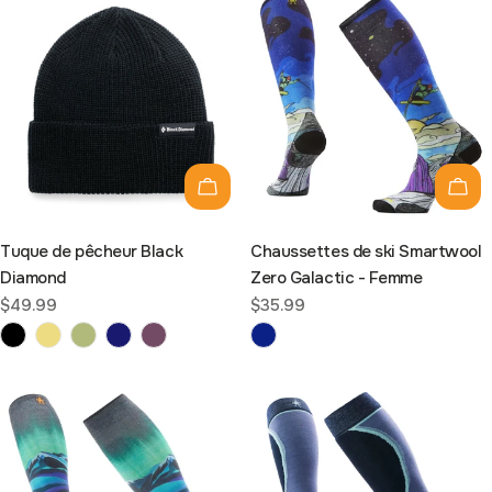
Choisissez les options
Choi
Tuque de pêcheur Black
Chaussettes de ski Smartwool
Diamond
Zero Galactic - Femme
Prix
$49.99
Prix
$35.99
habituel
habituel