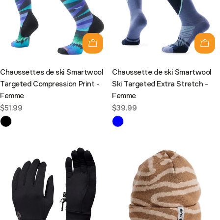
Choisissez les options
Choi
Chaussettes de ski Smartwool
Chaussette de ski Smartwool
Targeted Compression Print -
Ski Targeted Extra Stretch -
Femme
Femme
Prix
$51.99
Prix
$39.99
habituel
habituel