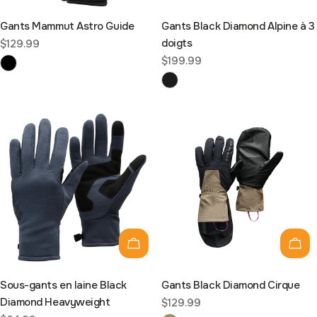
Gants Mammut Astro Guide
Gants Black Diamond Alpine à 3
doigts
Prix
$129.99
Prix
$199.99
habituel
habituel
Choisissez les options
Choi
Sous-gants en laine Black
Gants Black Diamond Cirque
Diamond Heavyweight
Prix
$129.99