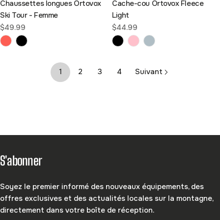
Chaussettes longues Ortovox
Cache-cou Ortovox Fleece
Ski Tour - Femme
Light
Prix
$49.99
Prix
$44.99
habituel
habituel
1
2
3
4
Suivant
S'abonner
Soyez le premier informé des nouveaux équipements, des
offres exclusives et des actualités locales sur la montagne,
directement dans votre boîte de réception.