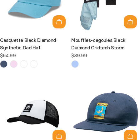
C
Choisissez les options
Choi
T
Casquette Black Diamond
Mouffles-cagoules Black
I
Synthetic Dad Hat
Diamond Gridtech Storm
Prix
$64.99
Prix
$89.99
O
habituel
habituel
N
:
Choisissez les options
Choi