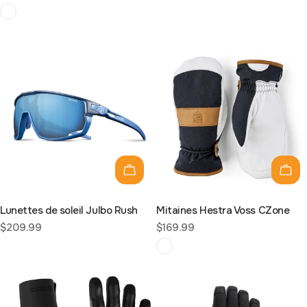
habituel
habituel
Choisissez les options
Choi
Lunettes de soleil Julbo Rush
Mitaines Hestra Voss CZone
Prix
$209.99
Prix
$169.99
habituel
habituel