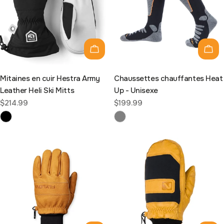
Choisissez les options
Choi
Mitaines en cuir Hestra Army
Chaussettes chauffantes Heat
Leather Heli Ski Mitts
Up - Unisexe
Prix
$214.99
Prix
$199.99
habituel
habituel